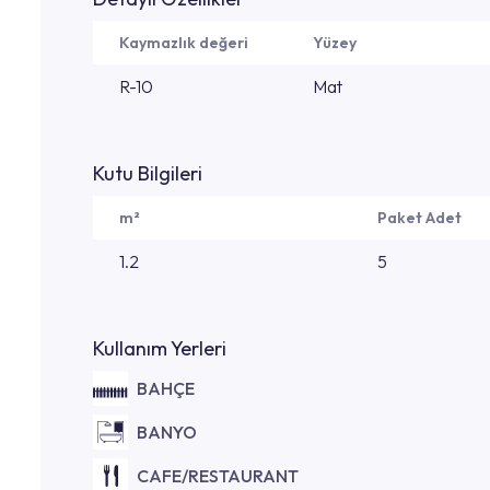
Kaymazlık değeri
Yüzey
R-10
Mat
Kutu Bilgileri
m²
Paket Adet
1.2
5
Kullanım Yerleri
BAHÇE
BANYO
CAFE/RESTAURANT