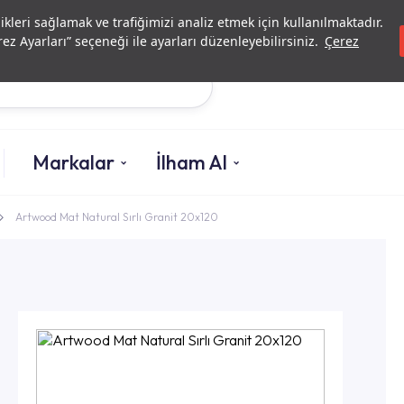
Yatırımcı İlişkileri
Yetkili Serv
likleri sağlamak ve trafiğimizi analiz etmek için kullanılmaktadır.
ez Ayarları” seçeneği ile ayarları düzenleyebilirsiniz.
Çerez
Ara
Markalar
İlham Al
Artwood Mat Natural Sırlı Granit 20x120