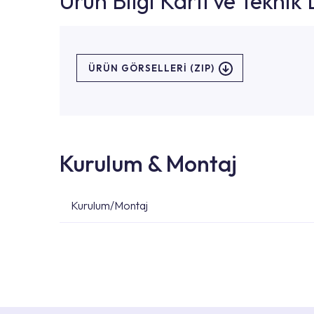
Ürün Bilgi Kartı ve Tekni
ÜRÜN GÖRSELLERI (ZIP)
Kurulum & Montaj
Kurulum/Montaj
Ürün montajları için konusunda uzman ve deneyiml
başvurabilirsiniz. Web sitemizde yer alan Hizmet 
kendinize en yakın yetkili servise ulaşabilir ve
destek alabilirsiniz.