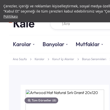
Çerezler, içeriği ve reklamları kişiselleştirmek, sosyal medya özel
“Kabul Et” seçeneği ile tüm çerezleri kabul edebilirsiniz veya “Çer
Politikası
Karolar
Banyolar
Mutfaklar
Ana Sayfa
Karolar
Konut İçi Alanlar
Banyo Seramikleri
Tüm Görseller
(6)