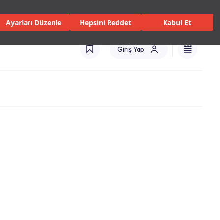
isler ve Hizmetler
Mağazalar
Kataloglar
Uluslararası(TR)
Ayarları Düzenle
Hepsini Reddet
Kabul Et
Giriş Yap