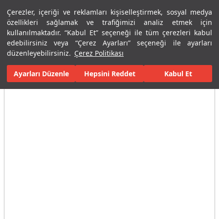
Çerezler, içeriği ve reklamları kişiselleştirmek, sosyal medya
Menü
Menü
özellikleri sağlamak ve trafiğimizi analiz etmek için
kullanılmaktadır. “Kabul Et” seçeneği ile tüm çerezleri kabul
edebilirsiniz veya “Çerez Ayarları” seçeneği ile ayarları
Ana Sayfa
Karolar
Konut İçi Alanlar
Banyo Seramikleri
Art
düzenleyebilirsiniz.
Çerez Politikası
Ayarları Düzenle
Tüm Görseller
(5)
Hepsini Reddet
Kabul Et