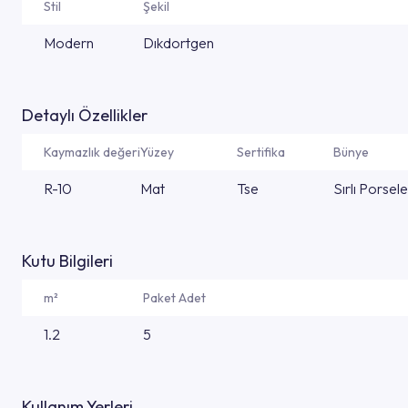
Stil
Şekil
Modern
Dıkdortgen
Detaylı Özellikler
Kaymazlık değeri
Yüzey
Sertifika
Bünye
R-10
Mat
Tse
Sırlı Porsel
Kutu Bilgileri
m²
Paket Adet
1.2
5
Kullanım Yerleri