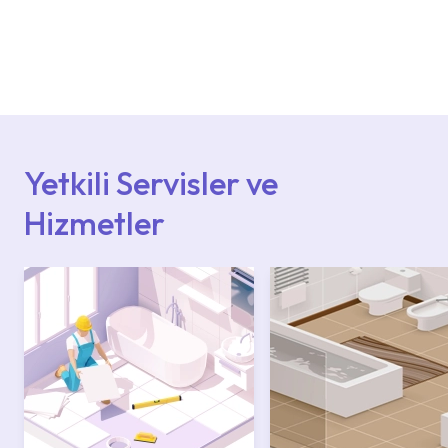
Ürün montajları için konusunda uzman ve
deneyimli ekiplere sahip yetkili servislerimize
başvurabilirsiniz. Web sitemizde yer alan
Hizmet Noktaları veya Yetkili Servisler alanı
içerisinden kendinize en yakın yetkili servise
ulaşabilir veya 0850 800 52 53 numaralı
iletişim merkezimizden destek alabilirsiniz.
Yetkili Servisler ve
Hizmetler