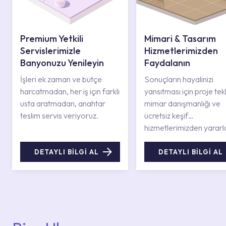
Premium Yetkili
Mimari & Tasarım
Servislerimizle
Hizmetlerimizden
Banyonuzu Yenileyin
Faydalanın
İşleri ek zaman ve bütçe
Sonuçların hayalinizi
harcatmadan, her iş için farklı
yansıtması için proje tekli
usta aratmadan, anahtar
mimar danışmanlığı ve
teslim servis veriyoruz.
ücretsiz keşif
hizmetlerimizden yararl
DETAYLI BİLGİ AL
DETAYLI BİLGİ AL