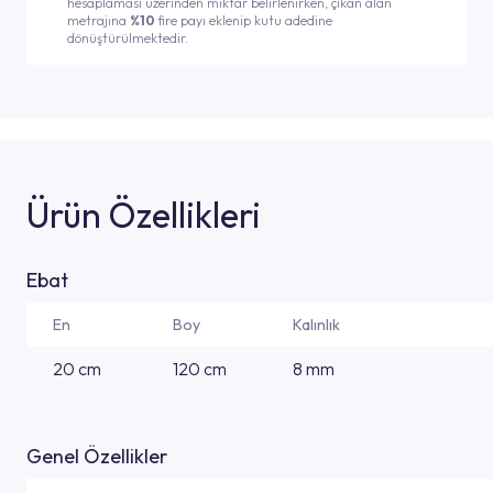
hesaplaması üzerinden miktar belirlenirken, çıkan alan
metrajına
%10
fire payı eklenip kutu adedine
dönüştürülmektedir.
Ürün Özellikleri
Ebat
En
Boy
Kalınlık
20 cm
120 cm
8 mm
Genel Özellikler