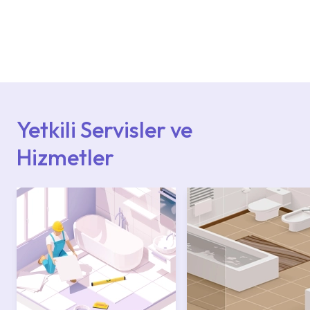
Ürün montajları için konusunda uzman ve
deneyimli ekiplere sahip yetkili servislerimize
başvurabilirsiniz. Web sitemizde yer alan
Hizmet Noktaları veya Yetkili Servisler alanı
içerisinden kendinize en yakın yetkili servise
ulaşabilir veya 0850 800 52 53 numaralı
iletişim merkezimizden destek alabilirsiniz.
Yetkili Servisler ve
Hizmetler