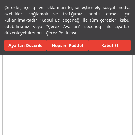
Çerezler, içeriği ve reklamları kişiselleştirmek, sosyal medya
Menü
Menü
özellikleri sağlamak ve trafiğimizi analiz etmek için
kullanılmaktadır. “Kabul Et” seçeneği ile tüm çerezleri kabul
edebilirsiniz veya “Çerez Ayarları” seçeneği ile ayarları
Ana Sayfa
Karolar
Porselen Plaka ve Karolar
Tüm Porselen Plak
düzenleyebilirsiniz.
Çerez Politikası
Ayarları Düzenle
Tüm Görseller
(3)
Hepsini Reddet
Kabul Et