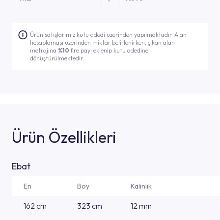
Ürün satışlarımız kutu adedi üzerinden yapılmaktadır. Alan
hesaplaması üzerinden miktar belirlenirken, çıkan alan
metrajına
%10
fire payı eklenip kutu adedine
dönüştürülmektedir.
Ürün Özellikleri
Ebat
En
Boy
Kalınlık
162 cm
323 cm
12 mm