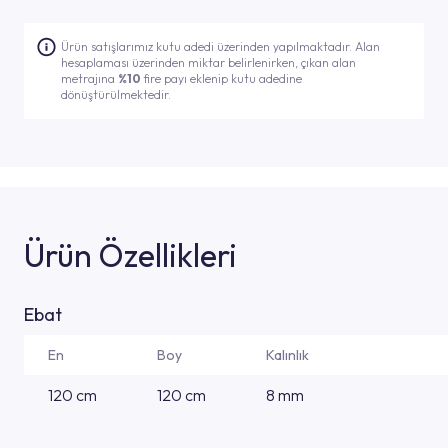
Ürün satışlarımız kutu adedi üzerinden yapılmaktadır. Alan
hesaplaması üzerinden miktar belirlenirken, çıkan alan
metrajına
%10
fire payı eklenip kutu adedine
dönüştürülmektedir.
Ürün Özellikleri
Ebat
En
Boy
Kalınlık
120 cm
120 cm
8 mm