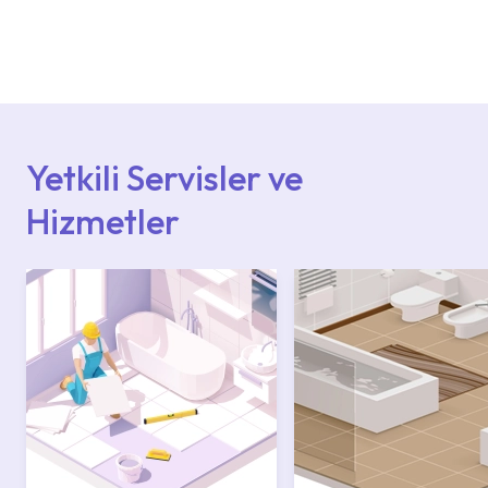
Ürün montajları için konusunda uzman ve
deneyimli ekiplere sahip yetkili servislerimize
başvurabilirsiniz. Web sitemizde yer alan
Hizmet Noktaları veya Yetkili Servisler alanı
içerisinden kendinize en yakın yetkili servise
ulaşabilir veya 0850 800 52 53 numaralı
iletişim merkezimizden destek alabilirsiniz.
Yetkili Servisler ve
Hizmetler