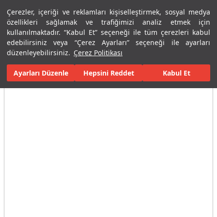
Çerezler, içeriği ve reklamları kişiselleştirmek, sosyal medya
Menü
Menü
özellikleri sağlamak ve trafiğimizi analiz etmek için
kullanılmaktadır. “Kabul Et” seçeneği ile tüm çerezleri kabul
edebilirsiniz veya “Çerez Ayarları” seçeneği ile ayarları
Ana Sayfa
Karolar
Ticari Çözümler
İş Merkezi / Ofis
Amani 
düzenleyebilirsiniz.
Çerez Politikası
Ayarları Düzenle
Tüm Görseller
(4)
Hepsini Reddet
Kabul Et