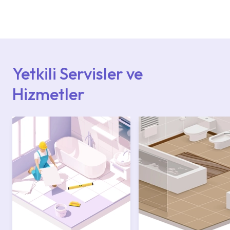
Ürün montajları için konusunda uzman ve
deneyimli ekiplere sahip yetkili servislerimize
başvurabilirsiniz. Web sitemizde yer alan
Hizmet Noktaları veya Yetkili Servisler alanı
içerisinden kendinize en yakın yetkili servise
ulaşabilir veya 0850 800 52 53 numaralı
iletişim merkezimizden destek alabilirsiniz.
Yetkili Servisler ve
Hizmetler