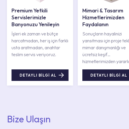
Premium Yetkili
Mimari & Tasarım
Servislerimizle
Hizmetlerimizden
Banyonuzu Yenileyin
Faydalanın
İşleri ek zaman ve bütçe
Sonuçların hayalinizi
harcatmadan, her iş için farklı
yansıtması için proje tekli
usta aratmadan, anahtar
mimar danışmanlığı ve
teslim servis veriyoruz.
ücretsiz keşif
hizmetlerimizden yararl
DETAYLI BİLGİ AL
DETAYLI BİLGİ AL
Bize Ulaşın