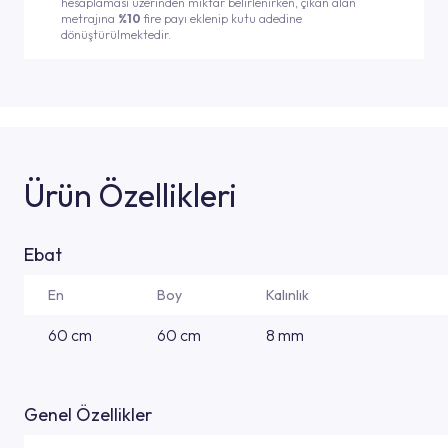
hesaplaması üzerinden miktar belirlenirken, çıkan alan
metrajına
%10
fire payı eklenip kutu adedine
dönüştürülmektedir.
Ürün Özellikleri
Ebat
En
Boy
Kalınlık
60 cm
60 cm
8 mm
Genel Özellikler