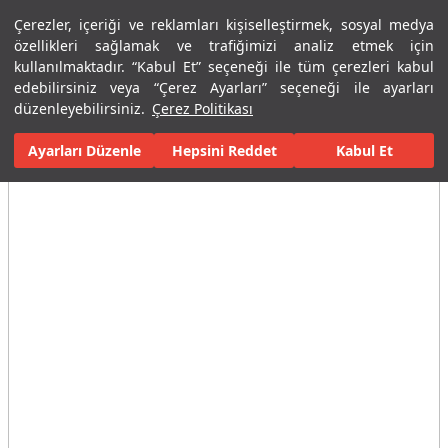
Çerezler, içeriği ve reklamları kişiselleştirmek, sosyal medya
Menü
Menü
özellikleri sağlamak ve trafiğimizi analiz etmek için
kullanılmaktadır. “Kabul Et” seçeneği ile tüm çerezleri kabul
edebilirsiniz veya “Çerez Ayarları” seçeneği ile ayarları
Ana Sayfa
Karolar
Konut İçi Alanlar
Banyo Seramikleri
Ale
düzenleyebilirsiniz.
Çerez Politikası
Ayarları Düzenle
Tüm Görseller
(16)
Hepsini Reddet
Kabul Et