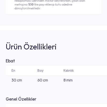
hesaplaması üzerinden miktar belirlenirken, çıkan alan
metrajına
%10
fire payı eklenip kutu adedine
dönüştürülmektedir.
Ürün Özellikleri
Ebat
En
Boy
Kalınlık
30 cm
60 cm
8 mm
Genel Özellikler