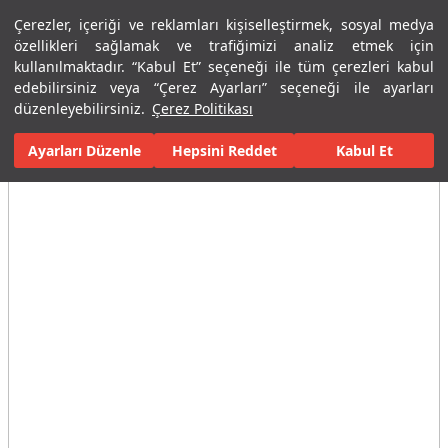
Çerezler, içeriği ve reklamları kişiselleştirmek, sosyal medya
Menü
Menü
özellikleri sağlamak ve trafiğimizi analiz etmek için
kullanılmaktadır. “Kabul Et” seçeneği ile tüm çerezleri kabul
edebilirsiniz veya “Çerez Ayarları” seçeneği ile ayarları
Ana Sayfa
Karolar
Konut İçi Alanlar
Banyo Seramikleri
Ale
düzenleyebilirsiniz.
Çerez Politikası
Ayarları Düzenle
Tüm Görseller
(20)
Hepsini Reddet
Kabul Et