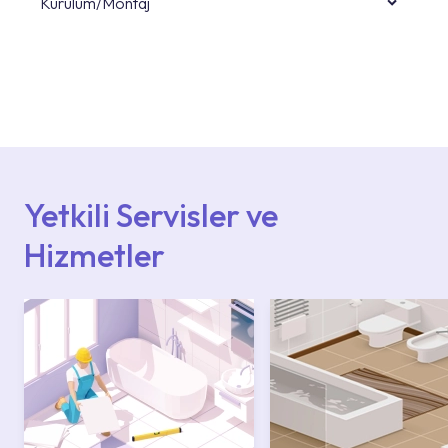
Kurulum/Montaj
Ürün montajları için konusunda uzman ve
deneyimli ekiplere sahip yetkili servislerimize
başvurabilirsiniz. Web sitemizde yer alan
Hizmet Noktaları veya Yetkili Servisler alanı
içerisinden kendinize en yakın yetkili servise
ulaşabilir veya 0850 800 52 53 numaralı
iletişim merkezimizden destek alabilirsiniz.
Yetkili Servisler ve
Hizmetler