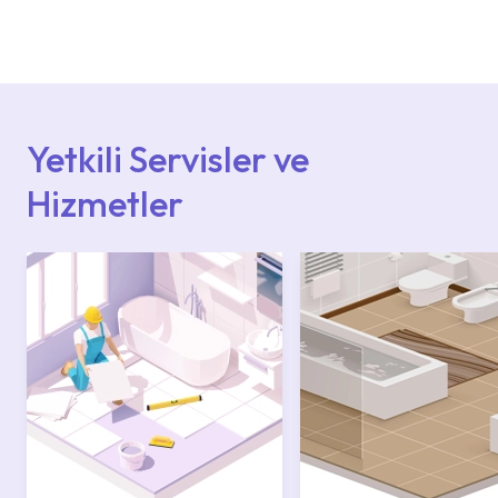
Ürün montajları için konusunda uzman ve
deneyimli ekiplere sahip yetkili servislerimize
başvurabilirsiniz. Web sitemizde yer alan
Hizmet Noktaları veya Yetkili Servisler alanı
içerisinden kendinize en yakın yetkili servise
ulaşabilir veya 0850 800 52 53 numaralı
iletişim merkezimizden destek alabilirsiniz.
Yetkili Servisler ve
Hizmetler