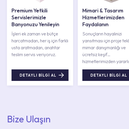
Premium Yetkili
Mimari & Tasarım
Servislerimizle
Hizmetlerimizden
Banyonuzu Yenileyin
Faydalanın
İşleri ek zaman ve bütçe
Sonuçların hayalinizi
harcatmadan, her iş için farklı
yansıtması için proje tekli
usta aratmadan, anahtar
mimar danışmanlığı ve
teslim servis veriyoruz.
ücretsiz keşif
hizmetlerimizden yararl
DETAYLI BİLGİ AL
DETAYLI BİLGİ AL
Bize Ulaşın