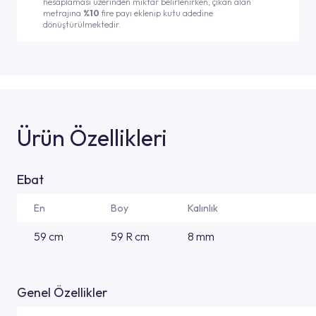
hesaplaması üzerinden miktar belirlenirken, çıkan alan
metrajına
%10
fire payı eklenip kutu adedine
dönüştürülmektedir.
Ürün Özellikleri
Ebat
En
Boy
Kalınlık
59 cm
59 R cm
8 mm
Genel Özellikler