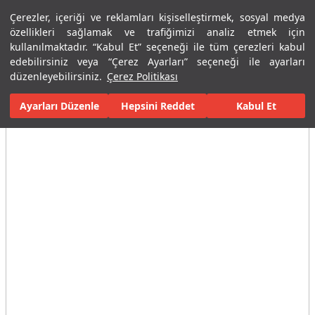
Çerezler, içeriği ve reklamları kişiselleştirmek, sosyal medya
Menü
Menü
özellikleri sağlamak ve trafiğimizi analiz etmek için
kullanılmaktadır. “Kabul Et” seçeneği ile tüm çerezleri kabul
edebilirsiniz veya “Çerez Ayarları” seçeneği ile ayarları
Ana Sayfa
Karolar
Konut İçi Alanlar
Banyo Seramikleri
Ado
düzenleyebilirsiniz.
Çerez Politikası
Ayarları Düzenle
Tüm Görseller
(4)
Hepsini Reddet
Kabul Et