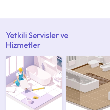
Ürün montajları için konusunda uzman ve
deneyimli ekiplere sahip yetkili servislerimize
başvurabilirsiniz. Web sitemizde yer alan
Hizmet Noktaları veya Yetkili Servisler alanı
içerisinden kendinize en yakın yetkili servise
ulaşabilir veya 0850 800 52 53 numaralı
iletişim merkezimizden destek alabilirsiniz.
Yetkili Servisler ve
Hizmetler