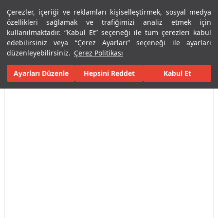
Çerezler, içeriği ve reklamları kişiselleştirmek, sosyal medya
Menü
Menü
özellikleri sağlamak ve trafiğimizi analiz etmek için
kullanılmaktadır. “Kabul Et” seçeneği ile tüm çerezleri kabul
edebilirsiniz veya “Çerez Ayarları” seçeneği ile ayarları
Ana Sayfa
Karolar
Konut İçi Alanlar
Banyo Seramikleri
Ado
düzenleyebilirsiniz.
Çerez Politikası
Ayarları Düzenle
Tüm Görseller
(8)
Hepsini Reddet
Kabul Et