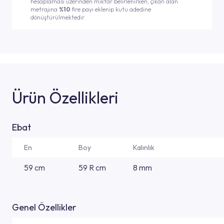
hesaplaması üzerinden miktar belirlenirken, çıkan alan
metrajına
%10
fire payı eklenip kutu adedine
dönüştürülmektedir.
Ürün Özellikleri
Ebat
En
Boy
Kalınlık
59 cm
59 R cm
8 mm
Genel Özellikler