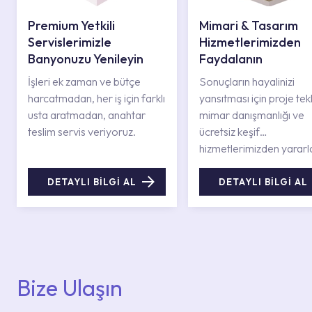
Premium Yetkili
Mimari & Tasarım
Servislerimizle
Hizmetlerimizden
Banyonuzu Yenileyin
Faydalanın
İşleri ek zaman ve bütçe
Sonuçların hayalinizi
harcatmadan, her iş için farklı
yansıtması için proje tekli
usta aratmadan, anahtar
mimar danışmanlığı ve
teslim servis veriyoruz.
ücretsiz keşif
hizmetlerimizden yararl
DETAYLI BİLGİ AL
DETAYLI BİLGİ AL
Bize Ulaşın