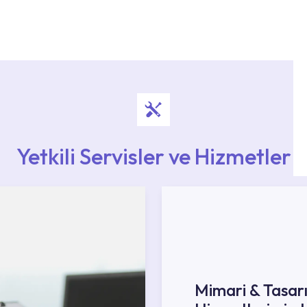
i ekiplere sahip yetkili servislerimize
Noktaları veya Yetkili Servisler alanı içerisinden
ya 0850 800 52 53 numaralı iletişim merkezimizden
Yetkili Servisler ve Hizmetler
Mimari & Tasar