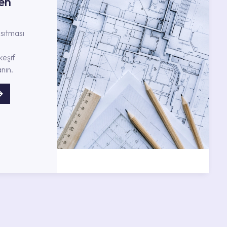
en
nsıtması
keşif
nın.