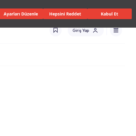
 Servisler ve Hizmetler
Mağazalar
Kataloglar
Türkiye(TR)
Ayarları Düzenle
Hepsini Reddet
Kabul Et
Giriş Yap