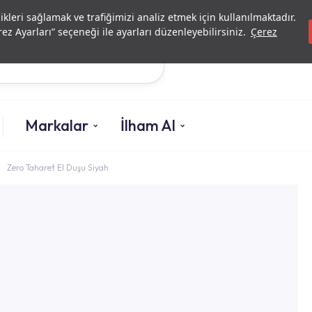
Yatırımcı İlişkileri
Yetkili
likleri sağlamak ve trafiğimizi analiz etmek için kullanılmaktadır.
ez Ayarları” seçeneği ile ayarları düzenleyebilirsiniz.
Çerez
Ara
Markalar
İlham Al
Zero Taharet El Duşu Siyah