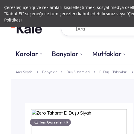
Çerezler, içeriği ve reklamları kişiselleştirmek, sosyal medya özel
“Kabul Et” seçeneği ile tüm çerezleri kabul edebilirsiniz veya “Çer
Politikası
Karolar
Banyolar
Mutfaklar
Ana Sayfa
Banyolar
Duş Sistemleri
El Duşu Takımları
Tüm Görseller
(1)