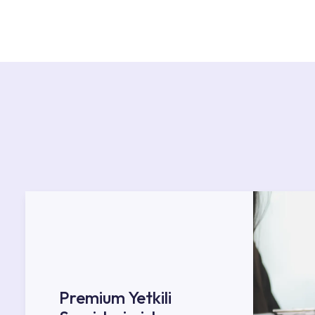
Ürün montajları için konusunda uzman ve deneyiml
başvurabilirsiniz. Web sitemizde yer alan Hizmet 
kendinize en yakın yetkili servise ulaşabilir ve
destek alabilirsiniz.
Premium Yetkili