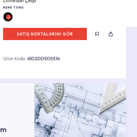
Duvardan Çıkışlı
RENK TONU
SATIŞ NOKTALARINI GÖR
Ürün Kodu:
410200505514
ım