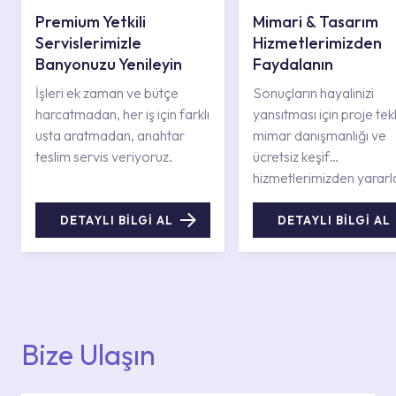
Premium Yetkili
Mimari & Tasarım
Servislerimizle
Hizmetlerimizden
Banyonuzu Yenileyin
Faydalanın
İşleri ek zaman ve bütçe
Sonuçların hayalinizi
harcatmadan, her iş için farklı
yansıtması için proje tekli
usta aratmadan, anahtar
mimar danışmanlığı ve
teslim servis veriyoruz.
ücretsiz keşif
hizmetlerimizden yararl
DETAYLI BİLGİ AL
DETAYLI BİLGİ AL
Bize Ulaşın