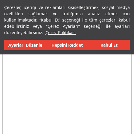
Çerezler, içeriği ve reklamları kişiselleştirmek, sosyal medya
Menü
Menü
özellikleri sağlamak ve trafiğimizi analiz etmek için
kullanılmaktadır. “Kabul Et” seçeneği ile tüm çerezleri kabul
edebilirsiniz veya “Çerez Ayarları” seçeneği ile ayarları
Ana Sayfa
Banyolar
Seramik Banyo Ürünleri
Klozet Kapakları
düzenleyebilirsiniz.
Çerez Politikası
Ayarları Düzenle
Tüm Görseller
(3)
Hepsini Reddet
Kabul Et