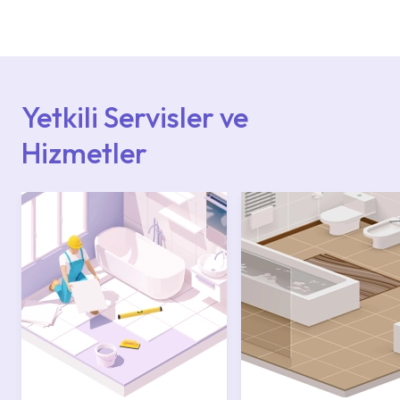
deneyimli ekiplere sahip yetkili servislerimize
başvurabilirsiniz. Web sitemizde yer alan
Hizmet Noktaları veya Yetkili Servisler alanı
içerisinden kendinize en yakın yetkili servise
ulaşabilir veya 0850 800 52 53 numaralı
iletişim merkezimizden destek alabilirsiniz.
Yetkili Servisler ve
Hizmetler