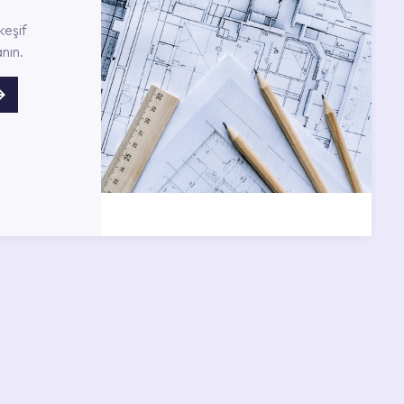
keşif
nın.