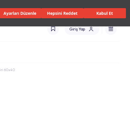
 Servisler ve Hizmetler
Mağazalar
Kataloglar
Türkiye(TR)
Ayarları Düzenle
Hepsini Reddet
Kabul Et
Giriş Yap
Gri 60x40