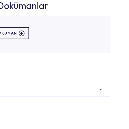
k Dokümanlar
DOKÜMAN
i ekiplere sahip yetkili servislerimize
Noktaları veya Yetkili Servisler alanı içerisinden
ya 0850 800 52 53 numaralı iletişim merkezimizden