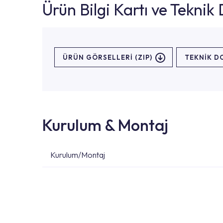
Ürün Bilgi Kartı ve Tekni
ÜRÜN GÖRSELLERI (ZIP)
TEKNİK 
Kurulum & Montaj
Kurulum/Montaj
Ürün montajları için konusunda uzman ve deneyiml
başvurabilirsiniz. Web sitemizde yer alan Hizmet 
kendinize en yakın yetkili servise ulaşabilir ve
destek alabilirsiniz.