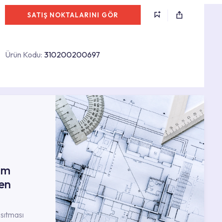
SATIŞ NOKTALARINI GÖR
Ürün Kodu:
310200200697
ım
en
nsıtması