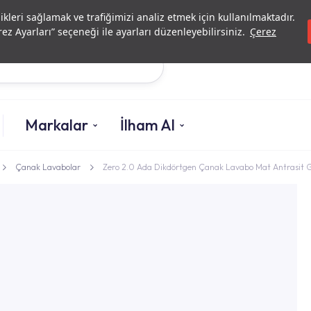
Yatırımcı İlişkileri
Yetkili
likleri sağlamak ve trafiğimizi analiz etmek için kullanılmaktadır.
ez Ayarları” seçeneği ile ayarları düzenleyebilirsiniz.
Çerez
Ara
Markalar
İlham Al
Çanak Lavabolar
Zero 2.0 Ada Dikdörtgen Çanak Lavabo Mat Antrasit 