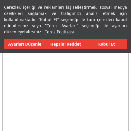
Çerezler, içeriği ve reklamları kişiselleştirmek, sosyal medya
Menü
Menü
özellikleri sağlamak ve trafiğimizi analiz etmek için
kullanılmaktadır. “Kabul Et” seçeneği ile tüm çerezleri kabul
edebilirsiniz veya “Çerez Ayarları” seçeneği ile ayarları
Ana Sayfa
Banyolar
Banyo Mobilyaları
Banyo Dolapları
Vo
düzenleyebilirsiniz.
Çerez Politikası
Ayarları Düzenle
Tüm Görseller
(2)
Hepsini Reddet
Kabul Et