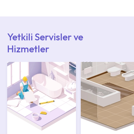
deneyimli ekiplere sahip yetkili servislerimize
başvurabilirsiniz. Web sitemizde yer alan
Hizmet Noktaları veya Yetkili Servisler alanı
içerisinden kendinize en yakın yetkili servise
ulaşabilir veya 0850 800 52 53 numaralı
iletişim merkezimizden destek alabilirsiniz.
Yetkili Servisler ve
Hizmetler