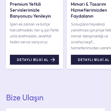
Premium Yetkili
Mimari & Tasarım
Servislerimizle
Hizmetlerimizden
Banyonuzu Yenileyin
Faydalanın
İşleri ek zaman ve bütçe
Sonuçların hayalinizi
harcatmadan, her iş için farklı
yansıtması için proje tekli
usta aratmadan, anahtar
mimar danışmanlığı ve
teslim servis veriyoruz.
ücretsiz keşif
hizmetlerimizden yararl
DETAYLI BİLGİ AL
DETAYLI BİLGİ AL
Bize Ulaşın