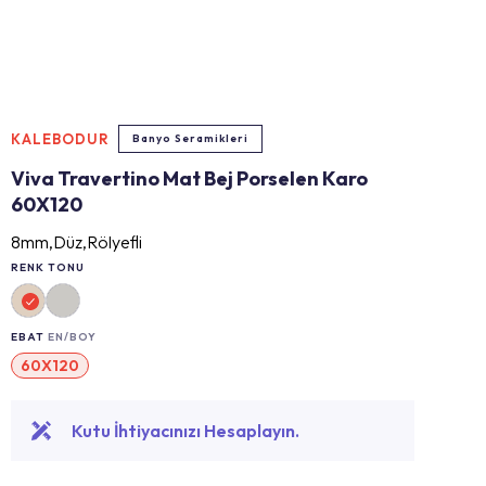
KALEBODUR
Banyo Seramikleri
Viva Travertino Mat Bej Porselen Karo
60X120
8mm,Düz,Rölyefli
RENK TONU
EBAT
EN/BOY
60X120
Kutu İhtiyacınızı Hesaplayın.