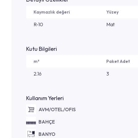
Kaymazlık değeri
Yüzey
R-10
Mat
Kutu Bilgileri
m²
Paket Adet
2.16
3
Kullanım Yerleri
AVM/OTEL/OFIS
BAHÇE
BANYO