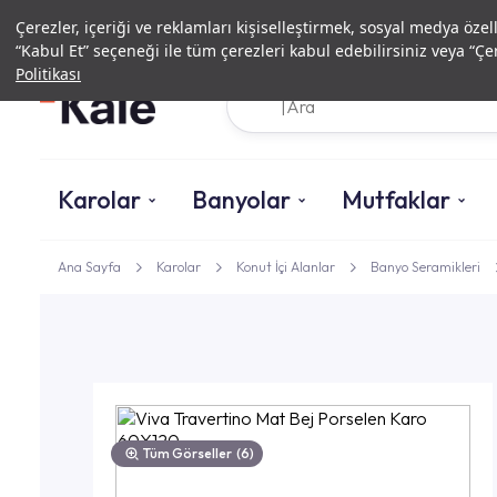
Çerezler, içeriği ve reklamları kişiselleştirmek, sosyal medya özel
“Kabul Et” seçeneği ile tüm çerezleri kabul edebilirsiniz veya “Çer
Politikası
Karolar
Banyolar
Mutfaklar
Ana Sayfa
Karolar
Konut İçi Alanlar
Banyo Seramikleri
Tüm Görseller
(6)