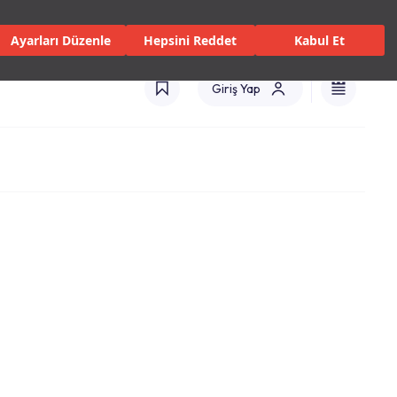
 Servisler ve Hizmetler
Mağazalar
Kataloglar
Türkiye(TR)
Ayarları Düzenle
Hepsini Reddet
Kabul Et
Giriş Yap