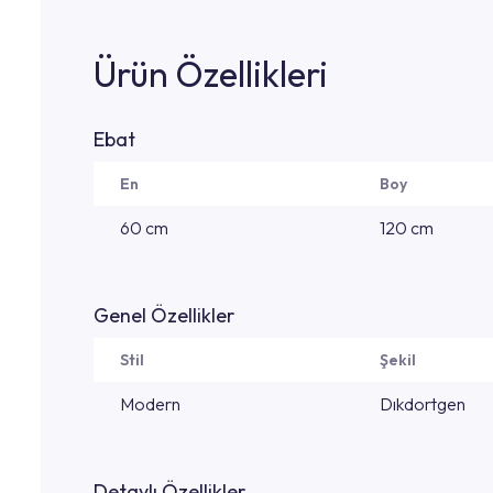
Ürün Özellikleri
Ebat
En
Boy
60 cm
120 cm
Genel Özellikler
Stil
Şekil
Modern
Dıkdortgen
Detaylı Özellikler