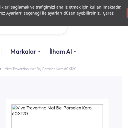
Yatırımcı İlişkileri
Yetkili
likleri sağlamak ve trafiğimizi analiz etmek için kullanılmaktadır.
ez Ayarları” seçeneği ile ayarları düzenleyebilirsiniz.
Çerez
Ara
Markalar
İlham Al
Viva Travertino Mat Bej Porselen Karo 60X120