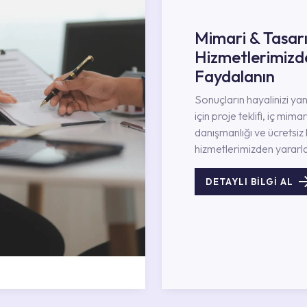
Mimari & Tasar
Hizmetlerimizd
Faydalanın
Sonuçların hayalinizi ya
için proje teklifi, iç mimar
danışmanlığı ve ücretsiz 
hizmetlerimizden yararla
DETAYLI BİLGİ AL