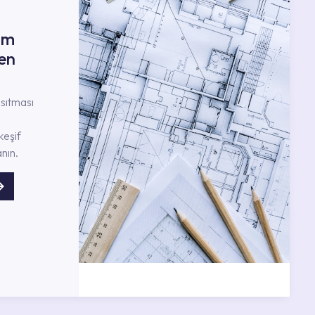
ım
en
nsıtması
keşif
nın.