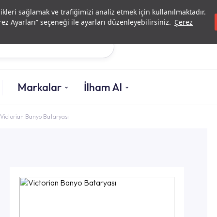
Yatırımcı İlişkileri
Yetkili
likleri sağlamak ve trafiğimizi analiz etmek için kullanılmaktadır.
ez Ayarları” seçeneği ile ayarları düzenleyebilirsiniz.
Çerez
Ara
Markalar
İlham Al
Victorian Banyo Bataryası