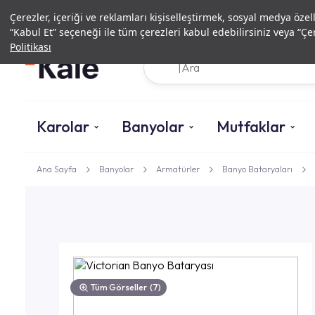
Çerezler, içeriği ve reklamları kişiselleştirmek, sosyal medya özel
“Kabul Et” seçeneği ile tüm çerezleri kabul edebilirsiniz veya “Çer
Politikası
Karolar
Banyolar
Mutfaklar
Ana Sayfa
Banyolar
Armatürler
Banyo Bataryaları
Tüm Görseller
(7)