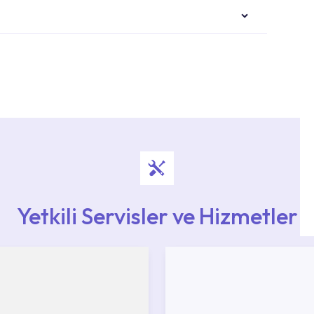
i ekiplere sahip yetkili servislerimize
Noktaları veya Yetkili Servisler alanı içerisinden
ya 0850 800 52 53 numaralı iletişim merkezimizden
Yetkili Servisler ve Hizmetler