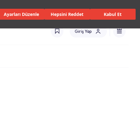
 Servisler ve Hizmetler
Mağazalar
Kataloglar
Türkiye(TR)
Ayarları Düzenle
Hepsini Reddet
Kabul Et
Giriş Yap