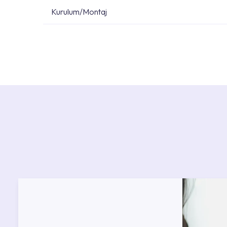
Kurulum/Montaj
Ürün montajları için konusunda uzman ve deneyiml
başvurabilirsiniz. Web sitemizde yer alan Hizmet 
kendinize en yakın yetkili servise ulaşabilir ve
destek alabilirsiniz.