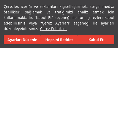
Çerezler, içeriği ve reklamları kişiselleştirmek, sosyal medya
Menü
Menü
özellikleri sağlamak ve trafiğimizi analiz etmek için
kullanılmaktadır. “Kabul Et” seçeneği ile tüm çerezleri kabul
edebilirsiniz veya “Çerez Ayarları” seçeneği ile ayarları
Ana Sayfa
Karolar
Konut İçi Alanlar
Banyo Seramikleri
Sal
düzenleyebilirsiniz.
Çerez Politikası
Ayarları Düzenle
Tüm Görseller
(14)
Hepsini Reddet
Kabul Et