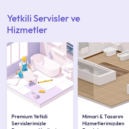
içerisinden kendinize en yakın yetkili servise
ulaşabilir veya 0850 800 52 53 numaralı
iletişim merkezimizden destek alabilirsiniz.
Yetkili Servisler ve
Hizmetler
Premium Yetkili
Mimari & Tasarım
Servislerimizle
Hizmetlerimizden