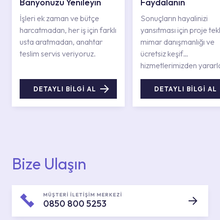
Banyonuzu Yenileyin
Faydalanın
İşleri ek zaman ve bütçe
Sonuçların hayalinizi
harcatmadan, her iş için farklı
yansıtması için proje tekli
usta aratmadan, anahtar
mimar danışmanlığı ve
teslim servis veriyoruz.
ücretsiz keşif
hizmetlerimizden yararl
DETAYLI BİLGİ AL
DETAYLI BİLGİ AL
Bize Ulaşın
MÜŞTERİ İLETİŞİM MERKEZİ
0850 800 5253