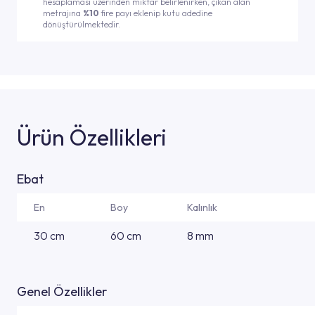
hesaplaması üzerinden miktar belirlenirken, çıkan alan
metrajına
%10
fire payı eklenip kutu adedine
dönüştürülmektedir.
Ürün Özellikleri
Ebat
En
Boy
Kalınlık
30 cm
60 cm
8 mm
Genel Özellikler