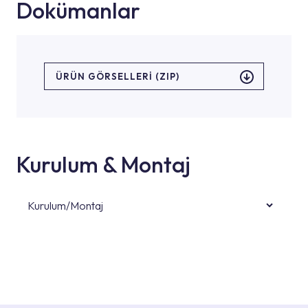
Dokümanlar
ÜRÜN GÖRSELLERI (ZIP)
Kurulum & Montaj
Kurulum/Montaj
Ürün montajları için konusunda uzman ve
deneyimli ekiplere sahip yetkili servislerimize
başvurabilirsiniz. Web sitemizde yer alan
Hizmet Noktaları veya Yetkili Servisler alanı