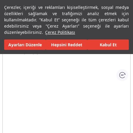
Çerezler, içeriği ve reklamları kişiselleştirmek, sosyal medya
Menü
Menü
özellikleri sağlamak ve trafiğimizi analiz etmek için
kullanılmaktadır. “Kabul Et” seçeneği ile tüm çerezleri kabul
edebilirsiniz veya “Çerez Ayarları” seçeneği ile ayarları
Ana Sayfa
Banyolar
Duş Sistemleri
Duş Başlıkları
Rain Duş
düzenleyebilirsiniz.
Çerez Politikası
Ayarları Düzenle
Tüm Görseller
(1)
Hepsini Reddet
Kabul Et