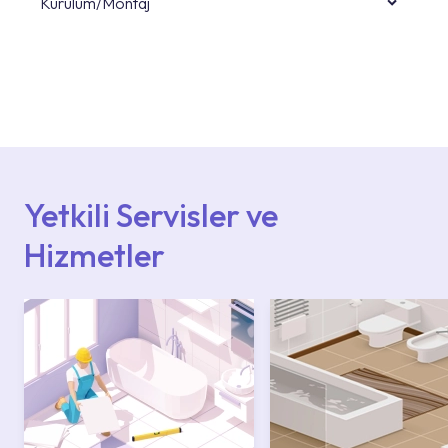
Kurulum/Montaj
Ürün montajları için konusunda uzman ve
deneyimli ekiplere sahip yetkili servislerimize
başvurabilirsiniz. Web sitemizde yer alan
Hizmet Noktaları veya Yetkili Servisler alanı
içerisinden kendinize en yakın yetkili servise
ulaşabilir veya 0850 800 52 53 numaralı
iletişim merkezimizden destek alabilirsiniz.
Yetkili Servisler ve
Hizmetler