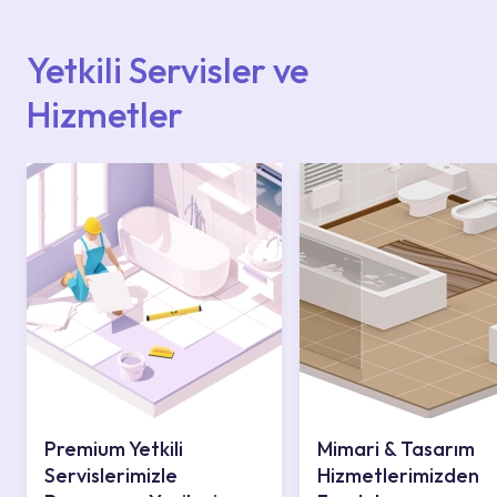
içerisinden kendinize en yakın yetkili servise
ulaşabilir veya 0850 800 52 53 numaralı
iletişim merkezimizden destek alabilirsiniz.
Yetkili Servisler ve
Hizmetler
Premium Yetkili
Mimari & Tasarım
Servislerimizle
Hizmetlerimizden