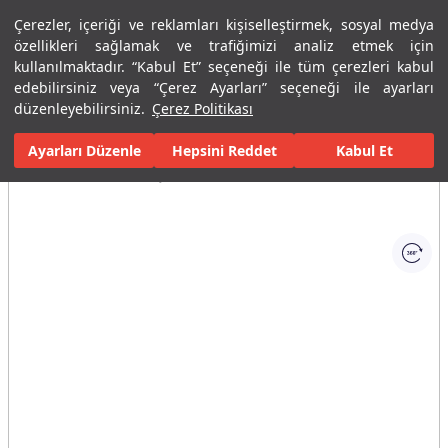
Çerezler, içeriği ve reklamları kişiselleştirmek, sosyal medya
Menü
Menü
özellikleri sağlamak ve trafiğimizi analiz etmek için
kullanılmaktadır. “Kabul Et” seçeneği ile tüm çerezleri kabul
edebilirsiniz veya “Çerez Ayarları” seçeneği ile ayarları
Ana Sayfa
Mutfaklar
Evye Bataryaları
Pure Su Arıtma Çıkışlı 
düzenleyebilirsiniz.
Çerez Politikası
Ayarları Düzenle
Tüm Görseller
(1)
Hepsini Reddet
Kabul Et