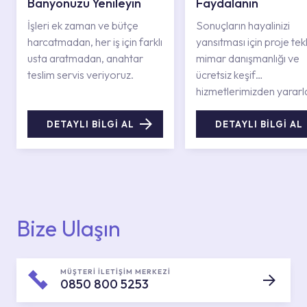
Banyonuzu Yenileyin
Faydalanın
İşleri ek zaman ve bütçe
Sonuçların hayalinizi
harcatmadan, her iş için farklı
yansıtması için proje tekli
usta aratmadan, anahtar
mimar danışmanlığı ve
teslim servis veriyoruz.
ücretsiz keşif
hizmetlerimizden yararl
DETAYLI BİLGİ AL
DETAYLI BİLGİ AL
Bize Ulaşın
MÜŞTERİ İLETİŞİM MERKEZİ
0850 800 5253