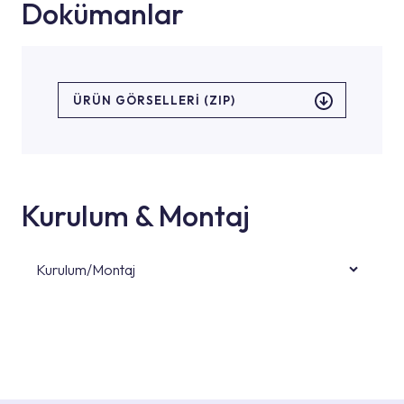
Dokümanlar
ÜRÜN GÖRSELLERI (ZIP)
Kurulum & Montaj
Kurulum/Montaj
Ürün montajları için konusunda uzman ve
deneyimli ekiplere sahip yetkili servislerimize
başvurabilirsiniz. Web sitemizde yer alan
Hizmet Noktaları veya Yetkili Servisler alanı