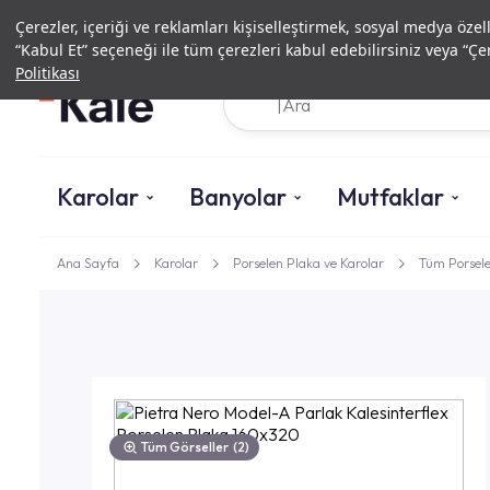
Çerezler, içeriği ve reklamları kişiselleştirmek, sosyal medya özel
“Kabul Et” seçeneği ile tüm çerezleri kabul edebilirsiniz veya “Çer
Politikası
Karolar
Banyolar
Mutfaklar
Ana Sayfa
Karolar
Porselen Plaka ve Karolar
Tüm Porsele
Tüm Görseller
(2)