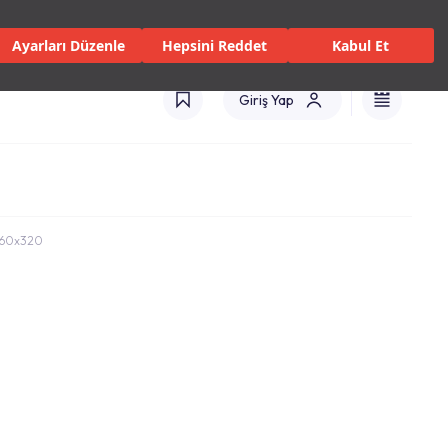
 Servisler ve Hizmetler
Mağazalar
Kataloglar
Türkiye(TR)
Ayarları Düzenle
Hepsini Reddet
Kabul Et
Giriş Yap
 160x320