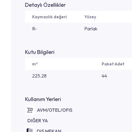
Detaylı Özellikler
Kaymazlık değeri
Yüzey
R-
Parlak
Kutu Bilgileri
m²
Paket Adet
225.28
44
Kullanım Yerleri
AVM/OTEL/OFIS
DIĞER YA
DIŞ MEKAN