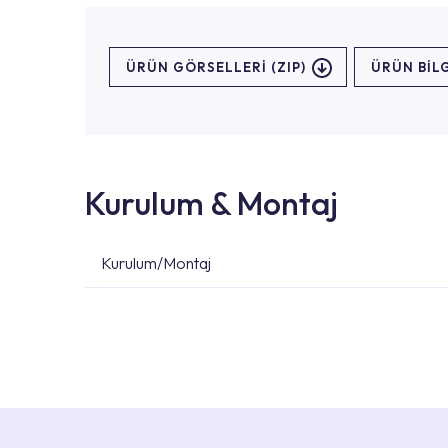
ÜRÜN GÖRSELLERI (ZIP)
ÜRÜN BILG
Kurulum & Montaj
Kurulum/Montaj
Ürün montajları için konusunda uzman ve deneyiml
başvurabilirsiniz. Web sitemizde yer alan Hizmet 
kendinize en yakın yetkili servise ulaşabilir ve
destek alabilirsiniz.