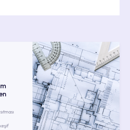
ım
en
nsıtması
keşif