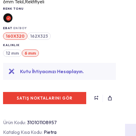
6mm Tekil,Rektifiyeli
RENK TONU
EBAT
EN/BOY
160X320
162X323
KALINLIK
12 mm
6 mm
Kutu İhtiyacınızı Hesaplayın.
SATIŞ NOKTALARINI GÖR
Ürün Kodu:
310101108957
Katalog Kısa Kodu:
Pietra