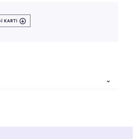
I KARTI
i ekiplere sahip yetkili servislerimize
Noktaları veya Yetkili Servisler alanı içerisinden
ya 0850 800 52 53 numaralı iletişim merkezimizden