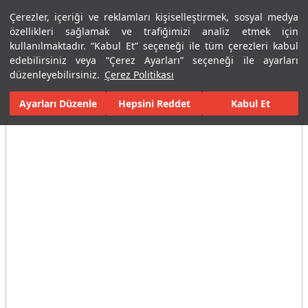
Çerezler, içeriği ve reklamları kişiselleştirmek, sosyal medya
Menü
Menü
özellikleri sağlamak ve trafiğimizi analiz etmek için
kullanılmaktadır. “Kabul Et” seçeneği ile tüm çerezleri kabul
edebilirsiniz veya “Çerez Ayarları” seçeneği ile ayarları
Ana Sayfa
Karolar
Konut İçi Alanlar
Banyo Seramikleri
Per
düzenleyebilirsiniz.
Çerez Politikası
Ayarları Düzenle
Tüm Görseller
(8)
Hepsini Reddet
Kabul Et