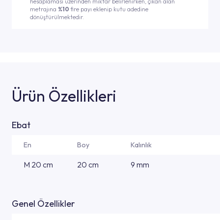
hesaplaması üzerinden miktar belirlenirken, çıkan alan
metrajına
%10
fire payı eklenip kutu adedine
dönüştürülmektedir.
Ürün Özellikleri
Ebat
En
Boy
Kalınlık
M 20 cm
20 cm
9 mm
Genel Özellikler