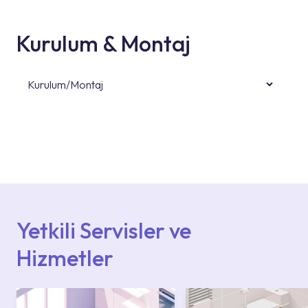
Kurulum & Montaj
Kurulum/Montaj
Ürün montajları için konusunda uzman ve
deneyimli ekiplere sahip yetkili servislerimize
başvurabilirsiniz. Web sitemizde yer alan
Hizmet Noktaları veya Yetkili Servisler alanı
içerisinden kendinize en yakın yetkili servise
ulaşabilir veya 0850 800 52 53 numaralı
iletişim merkezimizden destek alabilirsiniz.
Yetkili Servisler ve
Hizmetler