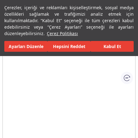
Çerezler, içeriği ve reklamları kişiselleştirmek, sosyal medya
Menü
Menü
özellikleri sağlamak ve trafiğimizi analiz etmek için
kullanılmaktadır. “Kabul Et” seçeneği ile tüm çerezleri kabul
edebilirsiniz veya “Çerez Ayarları” seçeneği ile ayarları
Ana Sayfa
Karolar
Konut İçi Alanlar
Banyo Seramikleri
Per
düzenleyebilirsiniz.
Çerez Politikası
Ayarları Düzenle
Tüm Görseller
(1)
Hepsini Reddet
Kabul Et