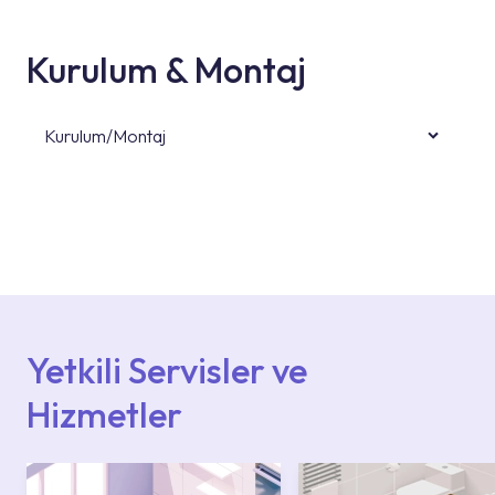
Kurulum & Montaj
Kurulum/Montaj
Ürün montajları için konusunda uzman ve
deneyimli ekiplere sahip yetkili servislerimize
başvurabilirsiniz. Web sitemizde yer alan
Hizmet Noktaları veya Yetkili Servisler alanı
içerisinden kendinize en yakın yetkili servise
ulaşabilir veya 0850 800 52 53 numaralı
iletişim merkezimizden destek alabilirsiniz.
Yetkili Servisler ve
Hizmetler