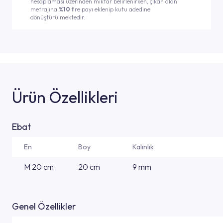
hesaplaması üzerinden miktar belirlenirken, çıkan alan
metrajına
%10
fire payı eklenip kutu adedine
dönüştürülmektedir.
Ürün Özellikleri
Ebat
En
Boy
Kalınlık
M 20 cm
20 cm
9 mm
Genel Özellikler