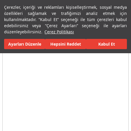
Çerezler, içeriği ve reklamları kişiselleştirmek, sosyal medya
Menü
Menü
özellikleri sağlamak ve trafiğimizi analiz etmek için
kullanılmaktadır. “Kabul Et” seçeneği ile tüm çerezleri kabul
edebilirsiniz veya “Çerez Ayarları” seçeneği ile ayarları
Ana Sayfa
Karolar
Konut İçi Alanlar
Banyo Seramikleri
Nor
düzenleyebilirsiniz.
Çerez Politikası
Ayarları Düzenle
Tüm Görseller
(9)
Hepsini Reddet
Kabul Et