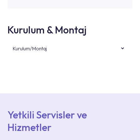
Kurulum & Montaj
Kurulum/Montaj
Ürün montajları için konusunda uzman ve
deneyimli ekiplere sahip yetkili servislerimize
başvurabilirsiniz. Web sitemizde yer alan
Hizmet Noktaları veya Yetkili Servisler alanı
içerisinden kendinize en yakın yetkili servise
ulaşabilir veya 0850 800 52 53 numaralı
iletişim merkezimizden destek alabilirsiniz.
Yetkili Servisler ve
Hizmetler