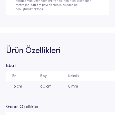
hesaplaması üzerinden miktar belirlenirken, çıkan alan
metrajına
%10
fire payı eklenip kutu adedine
dönüştürülmektedir.
Ürün Özellikleri
Ebat
En
Boy
Kalınlık
15 cm
60 cm
8 mm
Genel Özellikler