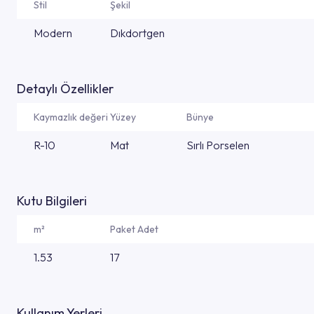
Stil
Şekil
Modern
Dıkdortgen
Detaylı Özellikler
Kaymazlık değeri
Yüzey
Bünye
R-10
Mat
Sırlı Porselen
Kutu Bilgileri
m²
Paket Adet
1.53
17
Kullanım Yerleri