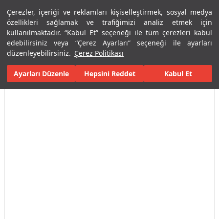
Çerezler, içeriği ve reklamları kişiselleştirmek, sosyal medya
Menü
Menü
özellikleri sağlamak ve trafiğimizi analiz etmek için
kullanılmaktadır. “Kabul Et” seçeneği ile tüm çerezleri kabul
edebilirsiniz veya “Çerez Ayarları” seçeneği ile ayarları
Ana Sayfa
Karolar
Konut İçi Alanlar
Banyo Seramikleri
Min
düzenleyebilirsiniz.
Çerez Politikası
Ayarları Düzenle
Tüm Görseller
(4)
Hepsini Reddet
Kabul Et