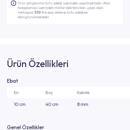
Ürün satışlarımız kutu adedi üzerinden yapılmaktadır. Alan
hesaplaması üzerinden miktar belirlenirken, çıkan alan
metrajına
%10
fire payı eklenip kutu adedine
dönüştürülmektedir.
Ürün Özellikleri
Ebat
En
Boy
Kalınlık
10 cm
40 cm
8 mm
Genel Özellikler