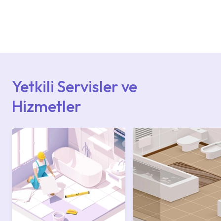
Ürün montajları için konusunda uzman ve
deneyimli ekiplere sahip yetkili servislerimize
başvurabilirsiniz. Web sitemizde yer alan
Hizmet Noktaları veya Yetkili Servisler alanı
içerisinden kendinize en yakın yetkili servise
ulaşabilir veya 0850 800 52 53 numaralı
iletişim merkezimizden destek alabilirsiniz.
Yetkili Servisler ve
Hizmetler