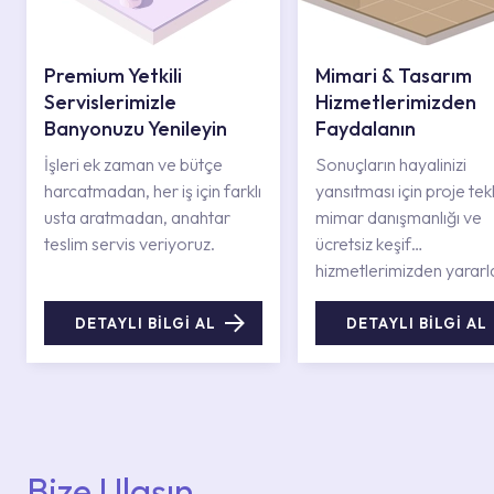
Premium Yetkili
Mimari & Tasarım
Servislerimizle
Hizmetlerimizden
Banyonuzu Yenileyin
Faydalanın
İşleri ek zaman ve bütçe
Sonuçların hayalinizi
harcatmadan, her iş için farklı
yansıtması için proje tekli
usta aratmadan, anahtar
mimar danışmanlığı ve
teslim servis veriyoruz.
ücretsiz keşif
hizmetlerimizden yararl
DETAYLI BİLGİ AL
DETAYLI BİLGİ AL
Bize Ulaşın