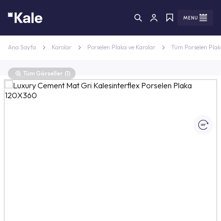
Menü
Menü
Ana Sayfa
Karolar
Porselen Plaka ve Karolar
Tüm Porselen Plak
Tüm Görseller
(1)