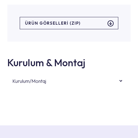
ÜRÜN GÖRSELLERI (ZIP)
Kurulum & Montaj
Kurulum/Montaj
Ürün montajları için konusunda uzman ve
deneyimli ekiplere sahip yetkili servislerimize
başvurabilirsiniz. Web sitemizde yer alan
Hizmet Noktaları veya Yetkili Servisler alanı
içerisinden kendinize en yakın yetkili servise
ulaşabilir veya 0850 800 52 53 numaralı