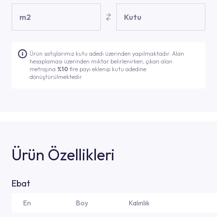
m2
Kutu
Ürün satışlarımız kutu adedi üzerinden yapılmaktadır. Alan
hesaplaması üzerinden miktar belirlenirken, çıkan alan
metrajına
%10
fire payı eklenip kutu adedine
dönüştürülmektedir.
Ürün Özellikleri
Ebat
En
Boy
Kalınlık