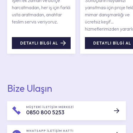
İşleri ek zaman ve bütçe
Sonuçların hayalinizi
harcatmadan, her iş için farklı
yansıtması için proje tekli
usta aratmadan, anahtar
mimar danışmanlığı ve
teslim servis veriyoruz.
ücretsiz keşif
hizmetlerimizden yararl
DETAYLI BİLGİ AL
DETAYLI BİLGİ AL
Bize Ulaşın
MÜŞTERİ İLETİŞİM MERKEZİ
0850 800 5253
WHATSAPP İLETİŞİM HATTI