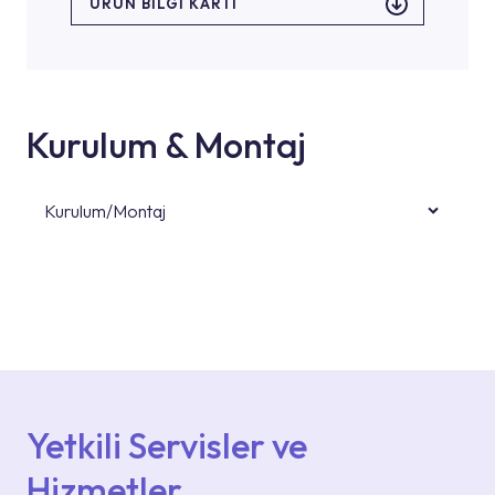
ÜRÜN BILGI KARTI
Kurulum & Montaj
Kurulum/Montaj
Ürün montajları için konusunda uzman ve
deneyimli ekiplere sahip yetkili servislerimize
başvurabilirsiniz. Web sitemizde yer alan
Hizmet Noktaları veya Yetkili Servisler alanı
içerisinden kendinize en yakın yetkili servise
ulaşabilir veya 0850 800 52 53 numaralı
iletişim merkezimizden destek alabilirsiniz.
Yetkili Servisler ve
Hizmetler