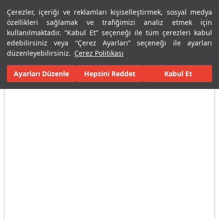
Çerezler, içeriği ve reklamları kişiselleştirmek, sosyal medya
Menü
Menü
özellikleri sağlamak ve trafiğimizi analiz etmek için
kullanılmaktadır. “Kabul Et” seçeneği ile tüm çerezleri kabul
edebilirsiniz veya “Çerez Ayarları” seçeneği ile ayarları
Ana Sayfa
Banyolar
Seramik Banyo Ürünleri
Klozetler
Asm
düzenleyebilirsiniz.
Çerez Politikası
Ayarları Düzenle
Tüm Görseller
(2)
Hepsini Reddet
Kabul Et