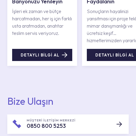
Banyonuzu Yenileyin
Faydalanın
İşleri ek zaman ve bütçe
Sonuçların hayalinizi
harcatmadan, her iş için farklı
yansıtması için proje tekli
usta aratmadan, anahtar
mimar danışmanlığı ve
teslim servis veriyoruz.
ücretsiz keşif
hizmetlerimizden yararl
DETAYLI BİLGİ AL
DETAYLI BİLGİ AL
Bize Ulaşın
MÜŞTERİ İLETİŞİM MERKEZİ
0850 800 5253