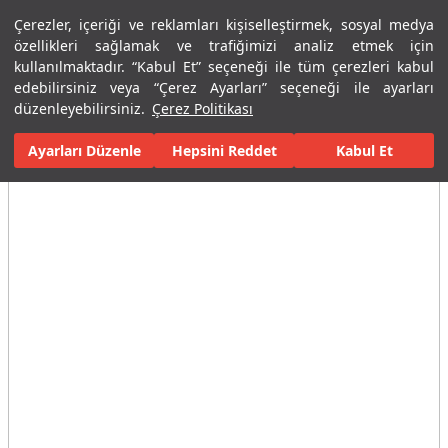
Çerezler, içeriği ve reklamları kişiselleştirmek, sosyal medya
Menü
Menü
özellikleri sağlamak ve trafiğimizi analiz etmek için
kullanılmaktadır. “Kabul Et” seçeneği ile tüm çerezleri kabul
edebilirsiniz veya “Çerez Ayarları” seçeneği ile ayarları
Ana Sayfa
Karolar
Konut İçi Alanlar
Banyo Seramikleri
Hex
düzenleyebilirsiniz.
Çerez Politikası
Ayarları Düzenle
Tüm Görseller
(20)
Hepsini Reddet
Kabul Et