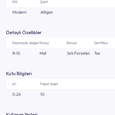
Stil
Şekil
Modern
Altıgen
Detaylı Özellikler
Kaymazlık değeri
Yüzey
Bünye
Sertifika
R-10
Mat
Sırlı Porselen
Tse
Kutu Bilgileri
m²
Paket Adet
0.26
10
Kullanım Yerleri