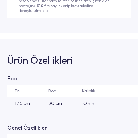
hesaplaması üzerinden miktar belirlenirken, çıkan alan
metrajına
%10
fire payı eklenip kutu adedine
dönüştürülmektedir.
Ürün Özellikleri
Ebat
En
Boy
Kalınlık
17,5 cm
20 cm
10 mm
Genel Özellikler