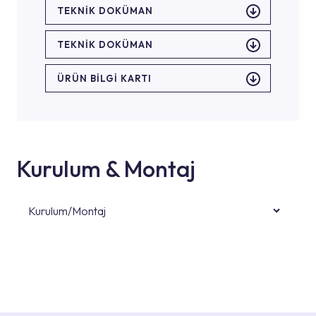
TEKNİK DOKÜMAN
TEKNİK DOKÜMAN
ÜRÜN BILGI KARTI
Kurulum & Montaj
Kurulum/Montaj
Ürün montajları için konusunda uzman ve
deneyimli ekiplere sahip yetkili servislerimize
başvurabilirsiniz. Web sitemizde yer alan
Hizmet Noktaları veya Yetkili Servisler alanı