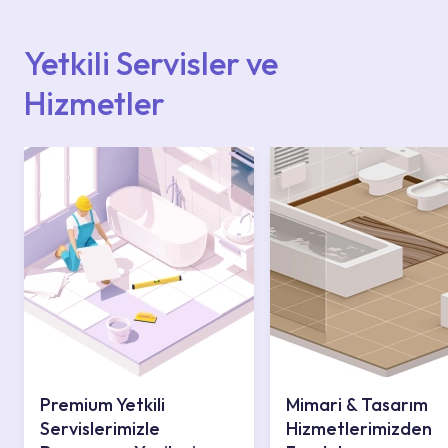
içerisinden kendinize en yakın yetkili servise
ulaşabilir veya 0850 800 52 53 numaralı
iletişim merkezimizden destek alabilirsiniz.
Yetkili Servisler ve
Hizmetler
Premium Yetkili
Mimari & Tasarım
Servislerimizle
Hizmetlerimizden