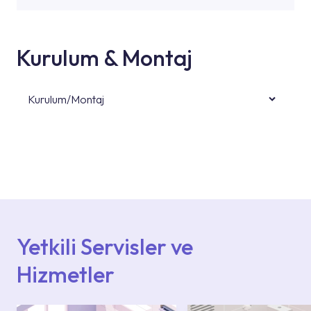
Kurulum & Montaj
Kurulum/Montaj
Ürün montajları için konusunda uzman ve
deneyimli ekiplere sahip yetkili servislerimize
başvurabilirsiniz. Web sitemizde yer alan
Hizmet Noktaları veya Yetkili Servisler alanı
içerisinden kendinize en yakın yetkili servise
ulaşabilir veya 0850 800 52 53 numaralı
iletişim merkezimizden destek alabilirsiniz.
Yetkili Servisler ve
Hizmetler