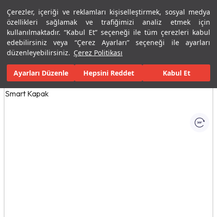
Çerezler, içeriği ve reklamları kişiselleştirmek, sosyal medya
Menü
Menü
özellikleri sağlamak ve trafiğimizi analiz etmek için
kullanılmaktadır. “Kabul Et” seçeneği ile tüm çerezleri kabul
edebilirsiniz veya “Çerez Ayarları” seçeneği ile ayarları
Ana Sayfa
Banyolar
Seramik Banyo Ürünleri
Klozetler
Asm
düzenleyebilirsiniz.
Çerez Politikası
Ayarları Düzenle
Tüm Görseller
(1)
Hepsini Reddet
Kabul Et