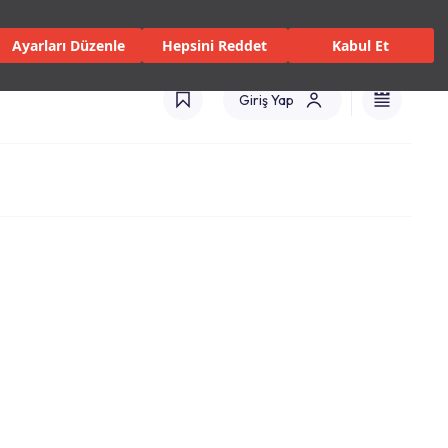
 Servisler ve Hizmetler
Mağazalar
Kataloglar
Türkiye(TR)
Ayarları Düzenle
Hepsini Reddet
Kabul Et
Giriş Yap