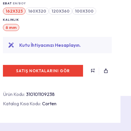
EBAT
EN/BOY
162X323
160X320
120X360
100X300
KALINLIK
6 mm
Kutu İhtiyacınızı Hesaplayın.
SATIŞ NOKTALARINI GÖR
Ürün Kodu:
310101109238
Katalog Kısa Kodu:
Corten