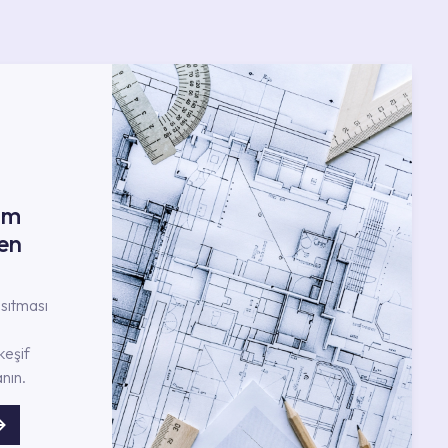
ım
en
nsıtması
keşif
nın.