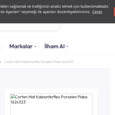
Yatırımcı İlişkileri
Yetkili
likleri sağlamak ve trafiğimizi analiz etmek için kullanılmaktadır.
ez Ayarları” seçeneği ile ayarları düzenleyebilirsiniz.
Çerez
Ara
Markalar
İlham Al
Corten Mat Kalesinterflex Porselen Plaka 162x323