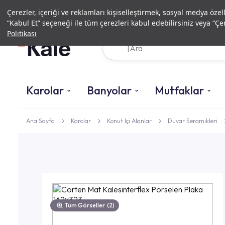
Çerezler, içeriği ve reklamları kişiselleştirmek, sosyal medya özel
“Kabul Et” seçeneği ile tüm çerezleri kabul edebilirsiniz veya “Çer
Politikası
Karolar
Banyolar
Mutfaklar
Ana Sayfa
Karolar
Konut İçi Alanlar
Duvar Seramikleri
Tüm Görseller
(2)