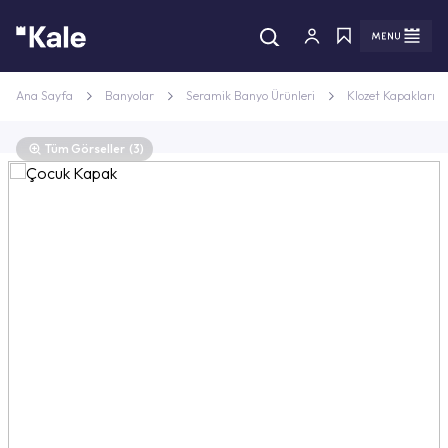
Menü
Menü
Ana Sayfa
Banyolar
Seramik Banyo Ürünleri
Klozet Kapakları
Tüm Görseller
(3)