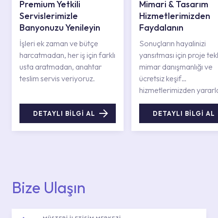
Premium Yetkili
Mimari & Tasarım
Servislerimizle
Hizmetlerimizden
Banyonuzu Yenileyin
Faydalanın
İşleri ek zaman ve bütçe
Sonuçların hayalinizi
harcatmadan, her iş için farklı
yansıtması için proje tekli
usta aratmadan, anahtar
mimar danışmanlığı ve
teslim servis veriyoruz.
ücretsiz keşif
hizmetlerimizden yararl
DETAYLI BİLGİ AL
DETAYLI BİLGİ AL
Bize Ulaşın