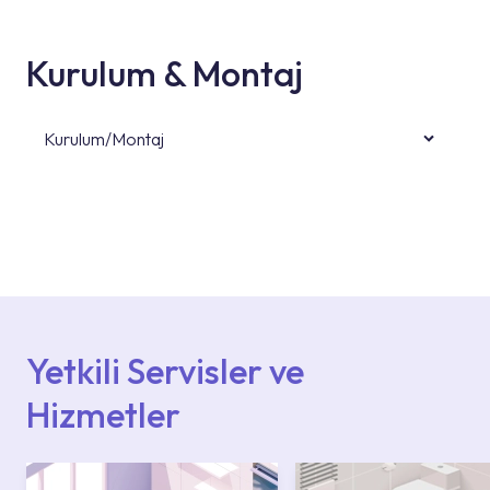
Kurulum & Montaj
Kurulum/Montaj
Ürün montajları için konusunda uzman ve
deneyimli ekiplere sahip yetkili servislerimize
başvurabilirsiniz. Web sitemizde yer alan
Hizmet Noktaları veya Yetkili Servisler alanı
içerisinden kendinize en yakın yetkili servise
ulaşabilir veya 0850 800 52 53 numaralı
iletişim merkezimizden destek alabilirsiniz.
Yetkili Servisler ve
Hizmetler