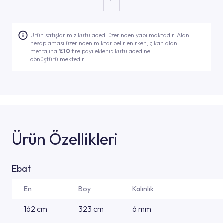
Ürün satışlarımız kutu adedi üzerinden yapılmaktadır. Alan
hesaplaması üzerinden miktar belirlenirken, çıkan alan
metrajına
%10
fire payı eklenip kutu adedine
dönüştürülmektedir.
Ürün Özellikleri
Ebat
En
Boy
Kalınlık
162 cm
323 cm
6 mm