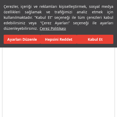
Çerezler, içeriği ve reklamları kişiselleştirmek, sosyal medya
Menü
Menü
özellikleri sağlamak ve trafiğimizi analiz etmek için
kullanılmaktadır. “Kabul Et” seçeneği ile tüm çerezleri kabul
edebilirsiniz veya “Çerez Ayarları” seçeneği ile ayarları
Ana Sayfa
Karolar
Porselen Plaka ve Karolar
Tüm Porselen Plak
düzenleyebilirsiniz.
Çerez Politikası
Ayarları Düzenle
Tüm Görseller
(3)
Hepsini Reddet
Kabul Et