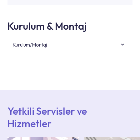
Kurulum & Montaj
Kurulum/Montaj
Ürün montajları için konusunda uzman ve
deneyimli ekiplere sahip yetkili servislerimize
başvurabilirsiniz. Web sitemizde yer alan
Hizmet Noktaları veya Yetkili Servisler alanı
içerisinden kendinize en yakın yetkili servise
ulaşabilir veya 0850 800 52 53 numaralı
iletişim merkezimizden destek alabilirsiniz.
Yetkili Servisler ve
Hizmetler