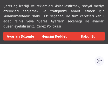
Çerezler, içeriği ve reklamları kişiselleştirmek, sosyal medya
Menü
Menü
özellikleri sağlamak ve trafiğimizi analiz etmek için
kullanılmaktadır. “Kabul Et” seçeneği ile tüm çerezleri kabul
edebilirsiniz veya “Çerez Ayarları” seçeneği ile ayarları
Ana Sayfa
Banyolar
Seramik Banyo Ürünleri
Klozetler
Asm
düzenleyebilirsiniz.
Çerez Politikası
Ayarları Düzenle
Tüm Görseller
(1)
Hepsini Reddet
Kabul Et