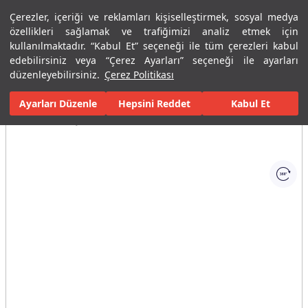
Çerezler, içeriği ve reklamları kişiselleştirmek, sosyal medya
Menü
Menü
özellikleri sağlamak ve trafiğimizi analiz etmek için
kullanılmaktadır. “Kabul Et” seçeneği ile tüm çerezleri kabul
edebilirsiniz veya “Çerez Ayarları” seçeneği ile ayarları
Ana Sayfa
Banyolar
Duş Sistemleri
Duş Barları
Artdeco D
düzenleyebilirsiniz.
Çerez Politikası
Ayarları Düzenle
Tüm Görseller
(1)
Hepsini Reddet
Kabul Et