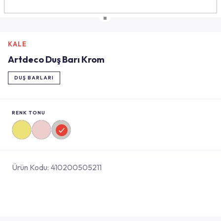
KALE
Artdeco Duş Barı Krom
DUŞ BARLARI
RENK TONU
Ürün Kodu:
410200505211