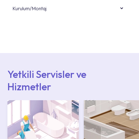
Kurulum/Montaj
Ürün montajları için konusunda uzman ve
deneyimli ekiplere sahip yetkili servislerimize
başvurabilirsiniz. Web sitemizde yer alan
Hizmet Noktaları veya Yetkili Servisler alanı
içerisinden kendinize en yakın yetkili servise
ulaşabilir veya 0850 800 52 53 numaralı
iletişim merkezimizden destek alabilirsiniz.
Yetkili Servisler ve
Hizmetler