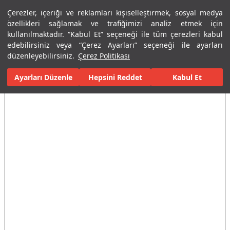
Çerezler, içeriği ve reklamları kişiselleştirmek, sosyal medya
Menü
Menü
özellikleri sağlamak ve trafiğimizi analiz etmek için
kullanılmaktadır. “Kabul Et” seçeneği ile tüm çerezleri kabul
edebilirsiniz veya “Çerez Ayarları” seçeneği ile ayarları
Ana Sayfa
Karolar
Konut İçi Alanlar
Banyo Seramikleri
Int
düzenleyebilirsiniz.
Çerez Politikası
Ayarları Düzenle
Tüm Görseller
(4)
Hepsini Reddet
Kabul Et