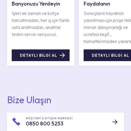
Banyonuzu Yenileyin
Faydalanın
İşleri ek zaman ve bütçe
Sonuçların hayalinizi
harcatmadan, her iş için farklı
yansıtması için proje tekli
usta aratmadan, anahtar
mimar danışmanlığı ve
teslim servis veriyoruz.
ücretsiz keşif
hizmetlerimizden yararl
DETAYLI BİLGİ AL
DETAYLI BİLGİ AL
Bize Ulaşın
MÜŞTERİ İLETİŞİM MERKEZİ
0850 800 5253