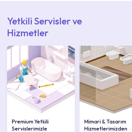
içerisinden kendinize en yakın yetkili servise
ulaşabilir veya 0850 800 52 53 numaralı
iletişim merkezimizden destek alabilirsiniz.
Yetkili Servisler ve
Hizmetler
Premium Yetkili
Mimari & Tasarım
Servislerimizle
Hizmetlerimizden