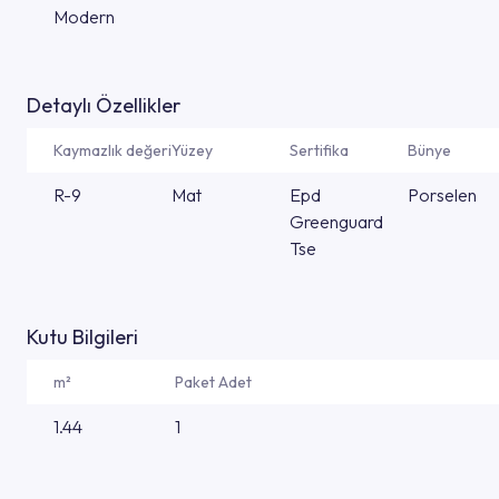
Modern
Detaylı Özellikler
Kaymazlık değeri
Yüzey
Sertifika
Bünye
R-9
Mat
Epd
Porselen
Greenguard
Tse
Kutu Bilgileri
m²
Paket Adet
1.44
1