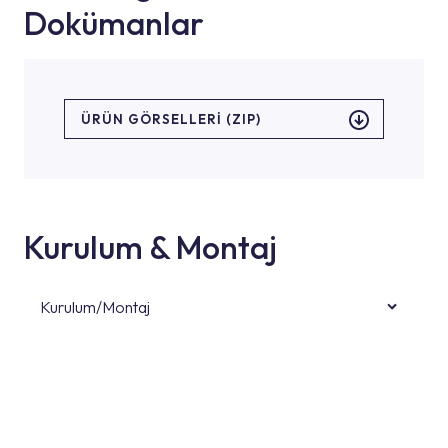
Dokümanlar
ÜRÜN GÖRSELLERI (ZIP)
Kurulum & Montaj
Kurulum/Montaj
Ürün montajları için konusunda uzman ve
deneyimli ekiplere sahip yetkili servislerimize
başvurabilirsiniz. Web sitemizde yer alan
Hizmet Noktaları veya Yetkili Servisler alanı